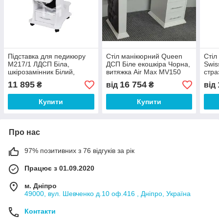
Підставка для педикюру
Стіл манікюрний Queen
Стіл
М217/1 ЛДСП Біла,
ДСП Біле екошкіра Чорна,
Swis
шкірозамінник Білий,
витяжка Air Max MV150
стра
витяжка Air max V6
(VelmiTM)
MV15
11 895
16 754
₴
від
₴
від
(MV150) (MarksonTM)
Купити
Купити
Про нас
97% позитивних з 76 відгуків за рік
Працює з 01.09.2020
м. Дніпро
49000, вул. Шевченко д.10 оф.416 , Дніпро, Україна
Контакти