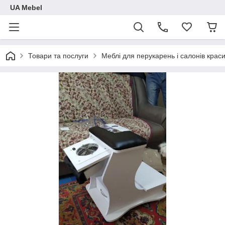
UA Mebel
Товари та послуги
Меблі для перукарень і салонів крас