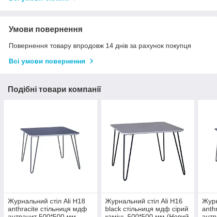
Умови повернення
Повернення товару впродовж 14 днів за рахунок покупця
Всі умови повернення
Подібні товари компанії
Журнальний стіл Ali H18
Журнальний стіл Ali H16
Журн
anthracite стільниця мдф
black стільниця мдф сірий
anth
антрацит 500*500 мм
камінь 500*500 мм (Новий
антр