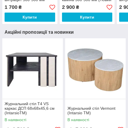
(Новий Стиль ТМ)
Стиль ТМ)
(Нов
1 700
2 900
2 9
₴
₴
Купити
Купити
Акційні пропозиції та новинки
Журнальний стіл T4 VS
каркас ДСП 68х68х45,6 см
Журнальний стіл Vermont
(IntarsioTM)
(Intarsio TM)
В наявності
В наявності