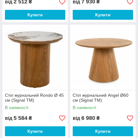
2 512
7 930
від
₴
від
₴
Купити
Купити
Стіл журнальний Rondo Ø 45
Стіл журнальний Angel Ø60
см (Signal ТМ)
см (Signal ТМ)
В наявності
В наявності
5 584
6 980
від
₴
від
₴
Купити
Купити