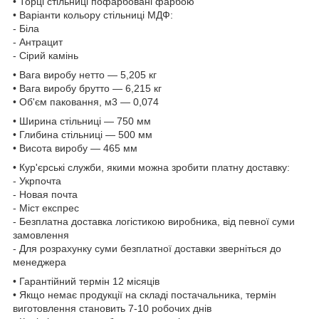
• Торці стільниці пофарбовані фарбою
• Варіанти кольору стільниці МДФ:
- Біла
- Антрацит
- Сірий камінь
• Вага виробу нетто — 5,205 кг
• Вага виробу брутто — 6,215 кг
• Об'єм паковання, м3 — 0,074
• Ширина стільниці — 750 мм
• Глибина стільниці — 500 мм
• Висота виробу — 465 мм
• Кур'єрські служби, якими можна зробити платну доставку:
- Укрпочта
- Новая почта
- Міст експрес
- Безплатна доставка логістикою виробника, від певної суми
замовлення
- Для розрахунку суми безплатної доставки зверніться до
менеджера
• Гарантійний термін 12 місяців
• Якщо немає продукції на складі постачальника, термін
виготовлення становить 7-10 робочих днів