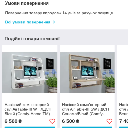
Умови повернення
Повернення товару впродовж 14 днів за рахунок покупця
Всі умови повернення
Подібні товари компанії
Навісний комп'ютерний
Навісний комп'ютерний
Наві
стіл AirTable-III WT ЛДСП
стіл AirTable-III SW ЛДСП
стіл
Білий (Comfy-Home ТМ)
Сонома/Білий (Comfy-
Венг
Home ТМ)
ТМ)
6 500
6 500
7 4
₴
₴