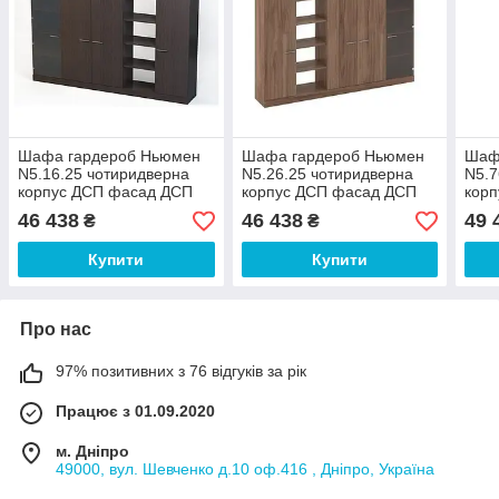
Шафа гардероб Ньюмен
Шафа гардероб Ньюмен
Шаф
N5.16.25 чотиридверна
N5.26.25 чотиридверна
N5.7
корпус ДСП фасад ДСП
корпус ДСП фасад ДСП
кор
скло бронза (MConcept-
скло бронза (MConcept-
скло
46 438
46 438
49 
₴
₴
ТМ)
ТМ)
ТМ)
Купити
Купити
Про нас
97% позитивних з 76 відгуків за рік
Працює з 01.09.2020
м. Дніпро
49000, вул. Шевченко д.10 оф.416 , Дніпро, Україна