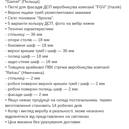
"Gamet" (Польща)
• Петлі для фасадів ДСП виробництва компанії "FGV" (Італія)
• Верхні ящики тумб укомплектовані замками
• Скло тоноване "бронза".
• 5 варіанти кольору ДСП, фото на вибір нижче
• Технічні характеристики:
- стільниці — 36 мм
- опори столів — 18 мм
- боковини шаф — 18 мм
- верхні кришки тумб і шаф — 36 мм
- полиці шаф — 18 мм
- задні стінки шаф — 18 мм
• Товщина крайкової ПВХ стрічки виробництва компанії
"Rehau" (Німеччина):
- стільниці — 2 мм
- робочі поверхні верхніх кришок тумб і шаф — 2 мм
- робочі поверхні полиць шаф — 2 мм
- фасади шаф — 2 мм
• Якщо немає продукції на складі постачальника, термін
виготовлення становить 14 робочих днів
• Колір і вигляд виробу в реальності, може незначно
відрізнятися від представлених на світлинах
• Ціна вказана без урахування доставки