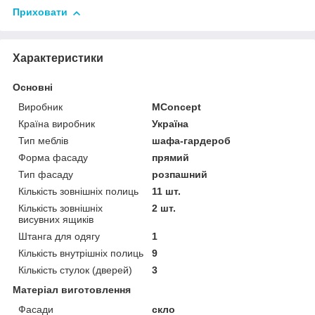
Приховати
Характеристики
Основні
Виробник
MConcept
Країна виробник
Україна
Тип меблів
шафа-гардероб
Форма фасаду
прямий
Тип фасаду
розпашний
Кількість зовнішніх полиць
11 шт.
Кількість зовнішніх
2 шт.
висувних ящиків
Штанга для одягу
1
Кількість внутрішніх полиць
9
Кількість стулок (дверей)
3
Матеріал виготовлення
Фасади
скло