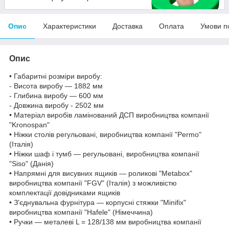
Опис
Характеристики
Доставка
Оплата
Умови п
Опис
• Габаритні розміри виробу:
- Висота виробу — 1882 мм
- Глибина виробу — 600 мм
- Довжина виробу - 2502 мм
• Матеріал виробів ламінований ДСП виробництва компанії
"Kronospan"
• Ніжки столів регульовані, виробництва компанії "Permo"
(Італія)
• Ніжки шаф і тумб — регульовані, виробництва компанії
"Siso" (Данія)
• Напрямні для висувних ящиків — роликові "Metabox"
виробництва компанії "FGV" (Італія) з можливістю
комплектації довідниками ящиків
• З'єднувальна фурнітура — корпусні стяжки "Minifix"
виробництва компанії "Hafele" (Німеччина)
• Ручки — металеві L = 128/138 мм виробництва компанії