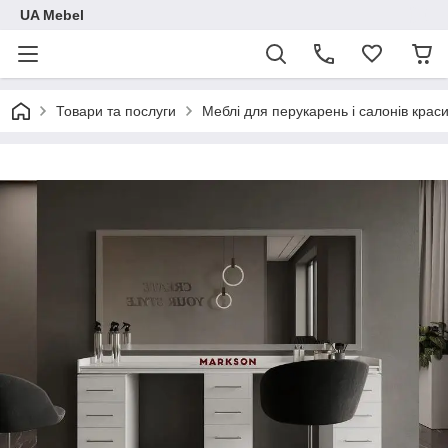
UA Mebel
Товари та послуги
Меблі для перукарень і салонів крас