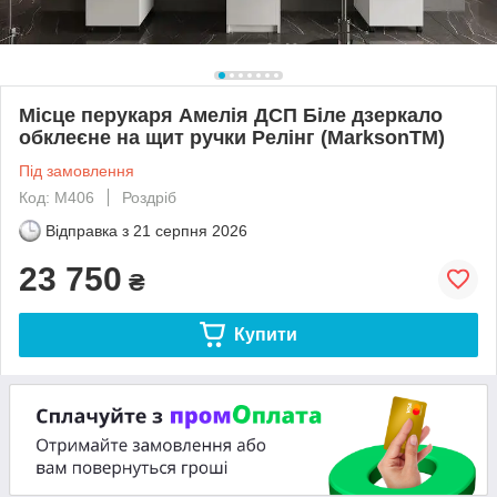
Місце перукаря Амелія ДСП Біле дзеркало
обклеєне на щит ручки Релінг (MarksonTM)
Під замовлення
Код: М406
Роздріб
Відправка з
21 серпня 2026
23 750
₴
Купити