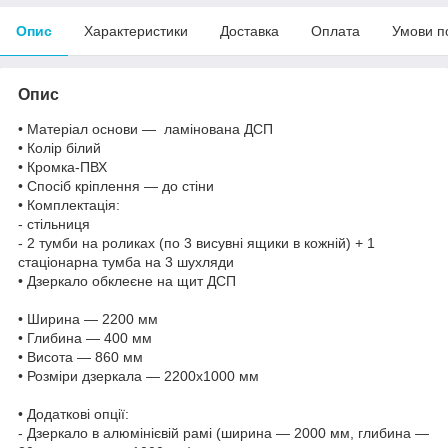
Опис
Характеристики
Доставка
Оплата
Умови п
Опис
• Матеріал основи — ламінована ДСП
• Колір білий
• Кромка-ПВХ
• Спосіб кріплення — до стіни
• Комплектація:
- стільниця
- 2 тумби на роликах (по 3 висувні ящики в кожній) + 1
стаціонарна тумба на 3 шухляди
• Дзеркало обклеєне на щит ДСП
• Ширина — 2200 мм
• Глибина — 400 мм
• Висота — 860 мм
• Розміри дзеркала — 2200х1000 мм
• Додаткові опції:
- Дзеркало в алюмінієвій рамі (ширина — 2000 мм, глибина —