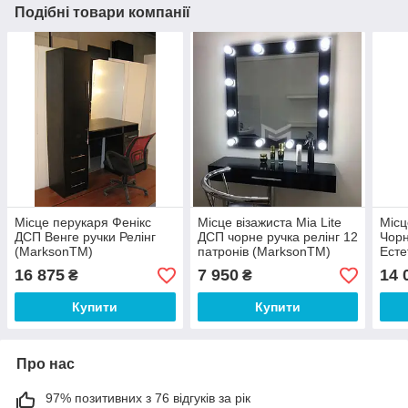
Подібні товари компанії
Місце перукаря Фенікс
Місце візажиста Mia Lite
Місц
ДСП Венге ручки Релінг
ДСП чорне ручка релінг 12
Чорн
(MarksonTM)
патронів (MarksonTM)
Есте
16 875
7 950
14 
₴
₴
Купити
Купити
Про нас
97% позитивних з 76 відгуків за рік