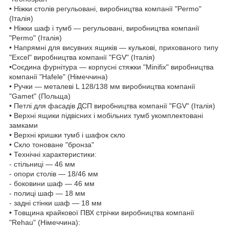
• Ніжки столів регульовані, виробництва компанії "Permo"
(Італія)
• Ніжки шаф і тумб — регульовані, виробництва компанії
"Permo" (Італія)
• Напрямні для висувних ящиків — кулькові, прихованого типу
"Excel" виробництва компанії "FGV" (Італія)
•Соєдина фурнітура — корпусні стяжки "Minifix" виробництва
компанії "Hafele" (Німеччина)
• Ручки — металеві L 128/138 мм виробництва компанії
"Gamet" (Польща)
• Петлі для фасадів ДСП виробництва компанії "FGV" (Італія)
• Верхні ящики підвісних і мобільних тумб укомплектовані
замками
• Верхні кришки тумб і шафок скло
• Скло тоноване "бронза"
• Технічні характеристики:
- стільниці — 46 мм
- опори столів — 18/46 мм
- боковини шаф — 46 мм
- полиці шаф — 18 мм
- задні стінки шаф — 18 мм
• Товщина крайкової ПВХ стрічки виробництва компанії
"Rehau" (Німеччина):