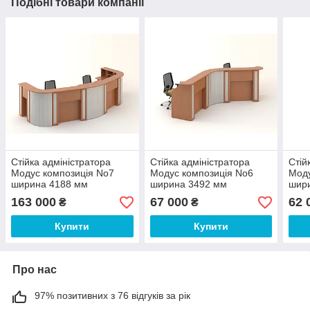
Подібні товари компанії
Стійка адміністратора
Стійка адміністратора
Стій
Модус композиція No7
Модус композиція No6
Моду
ширина 4188 мм
ширина 3492 мм
шир
(MConcept-ТМ)
(MConcept-ТМ)
(MC
163 000
67 000
62 
₴
₴
Купити
Купити
Про нас
97% позитивних з 76 відгуків за рік