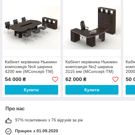
Кабінет керівника Ньюмен
Кабінет керівника Ньюмен
Кабі
композиція No4 ширина
композиція No2 ширина
комп
4200 мм (MConcept-ТМ)
3115 мм (MConcept-ТМ)
2000
54 000
62 000
50 
₴
₴
Купити
Купити
Про нас
97% позитивних з 76 відгуків за рік
Працює з 01.09.2020