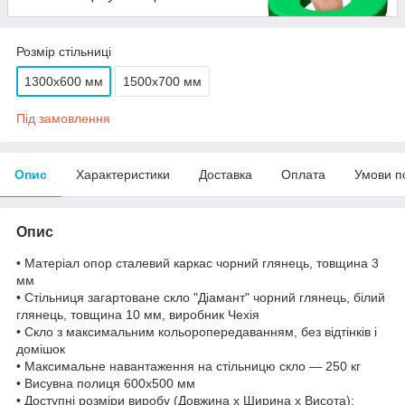
Розмір стільниці
1300х600 мм
1500х700 мм
Під замовлення
Опис
Характеристики
Доставка
Оплата
Умови п
Опис
• Матеріал опор сталевий каркас чорний глянець, товщина 3
мм
• Стільниця загартоване скло "Діамант" чорний глянець, білий
глянець, товщина 10 мм, виробник Чехія
• Скло з максимальним кольоропередаванням, без відтінків і
домішок
• Максимальне навантаження на стільницю скло — 250 кг
• Висувна полиця 600х500 мм
• Доступні розміри виробу (Довжина х Ширина х Висота):