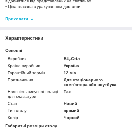
відрізнятися від представлених на світлинах
• Ціна вказана з урахуванням доставки
Приховати
Характеристики
Основні
Виробник
БЦ-Стіл
Країна виробник
Україна
Гарантійний термін
12 міс
Призначення
Для стаціонарного
комп'ютера або ноутбука
Наявність висувної полиці
Так
для клавіатури
Стан
Новий
Тип столу
прямий
Колір
Чорний
Габаритні розміри столу