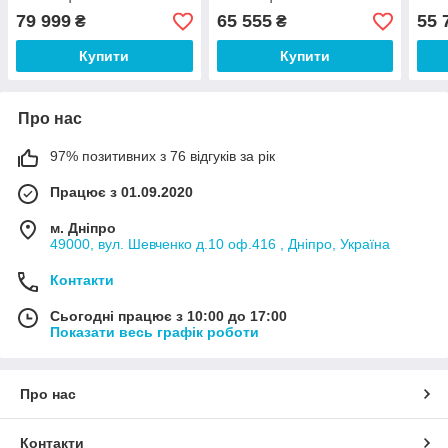
глянець 1300х600х750 мм
глянець 1300х600х750 мм
глян
79 999
65 555
55 
₴
₴
(БЦ-Стол ТМ)
(БЦ-Стол ТМ)
(БЦ-
Купити
Купити
Про нас
97% позитивних з 76 відгуків за рік
Працює з 01.09.2020
м. Дніпро
49000, вул. Шевченко д.10 оф.416 , Дніпро, Україна
Контакти
Сьогодні працює з 10:00 до 17:00
Показати весь графік роботи
Про нас
Контакти