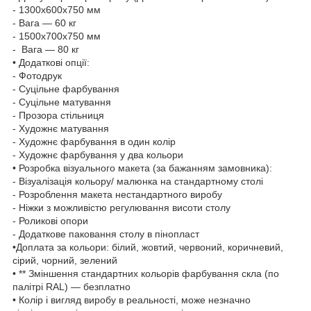
- 1300х600х750 мм
- Вага — 60 кг
- 1500х700х750 мм
- Вага — 80 кг
• Додаткові опції:
- Фотодрук
- Суцільне фарбування
- Суцільне матування
- Прозора стільниця
- Художнє матування
- Художнє фарбування в один колір
- Художнє фарбування у два кольори
• Розробка візуального макета (за бажанням замовника):
- Візуалізація кольору/ малюнка на стандартному столі
- Розроблення макета нестандартного виробу
- Ніжки з можливістю регулювання висоти столу
- Роликові опори
- Додаткове паковання столу в пінопласт
•Доплата за кольори: білий, жовтий, червоний, коричневий,
сірий, чорний, зелений
• ** Зміншення стандартних кольорів фарбування скла (по
палітрі RAL) — безплатно
• Колір і вигляд виробу в реальності, може незначно