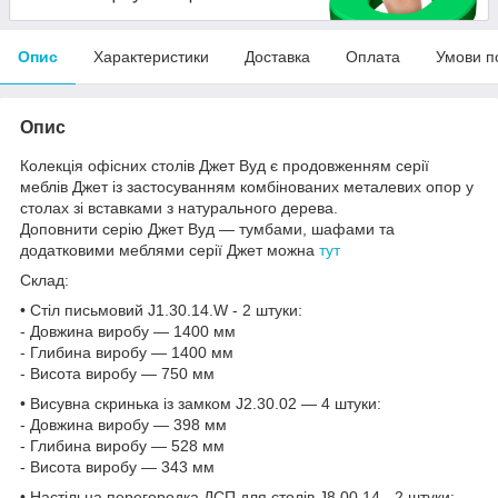
Опис
Характеристики
Доставка
Оплата
Умови п
Опис
Колекція офісних столів Джет Вуд є продовженням серії
меблів Джет із застосуванням комбінованих металевих опор у
столах зі вставками з натурального дерева.
Доповнити серію Джет Вуд — тумбами, шафами та
додатковими меблями серії Джет можна
тут
Склад:
• Стіл письмовий J1.30.14.W - 2 штуки:
- Довжина виробу — 1400 мм
- Глибина виробу — 1400 мм
- Висота виробу — 750 мм
• Висувна скринька із замком J2.30.02 — 4 штуки:
- Довжина виробу — 398 мм
- Глибина виробу — 528 мм
- Висота виробу — 343 мм
• Настільна перегородка ДСП для столів J8.00.14 - 2 штуки: