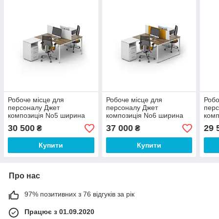
Робоче місце для
Робоче місце для
Робо
персоналу Джет
персоналу Джет
перс
композиція No5 ширина
композиція No6 ширина
комп
2800 мм (MConcept-ТМ)
2800 мм (MConcept-ТМ)
2800
30 500
37 000
29 
₴
₴
Купити
Купити
Про нас
97% позитивних з 76 відгуків за рік
Працює з 01.09.2020