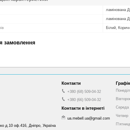
ламінована 
ламінована Д
лів
Білий, Корич
я замовлення
Графік
Понеділ
+380 (68) 509-04-32
Вівторо
+380 (66) 509-04-32
Середа
Четвер
ua.mebell.ua@gmail.com
Пʼятниц
ко д.10 оф.416, Дніпро, Україна