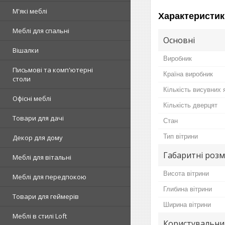
М'які меблі
Характеристик
Меблі для спальні
Основні
Вішалки
Виробник
Письмові та комп'ютерні
Країна виробник
столи
Кількість висувних 
Офісні меблі
Кількість дверцят
Товари для дачі
Стан
Тип вітрини
Декор для дому
Габаритні розм
Меблі для вітальні
Висота вітрини
Меблі для передпокою
Глибина вітрини
Товари для геймерів
Ширина вітрини
Меблі в стилі Loft
Користувальни