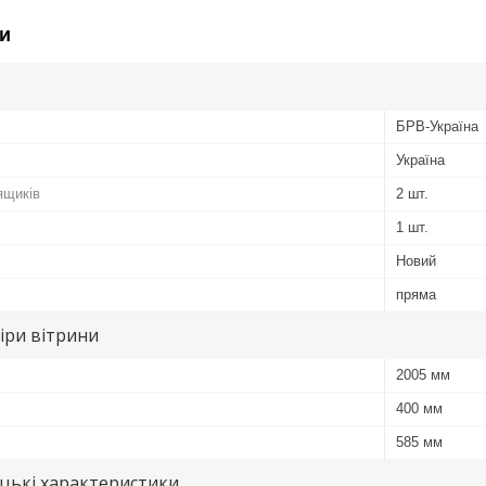
и
БРВ-Україна
Україна
ящиків
2 шт.
1 шт.
Новий
пряма
іри вітрини
2005 мм
400 мм
585 мм
цькі характеристики