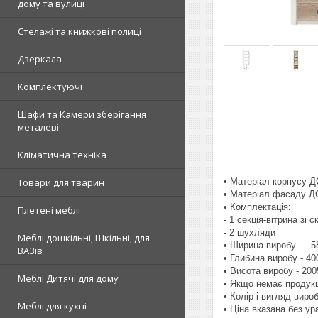
дому та вулиці
Стелажі та книжкові полиці
Дзеркала
Комплектуючі
Шафи та Камери зберігання
металеві
Кліматична техніка
• Матеріал корпусу 
Товари для тварин
• Матеріал фасаду Д
• Комплектація:
Плетені меблі
- 1 секція-вітрина зі
- 2 шухляди
Меблі дошкільні, Шкільні, для
• Ширина виробу — 5
ВАЗів
• Глибина виробу - 4
• Висота виробу - 20
Меблі Дитячі для дому
• Якщо немає продукц
• Колір і вигляд виро
Меблі для кухні
• Ціна вказана без у