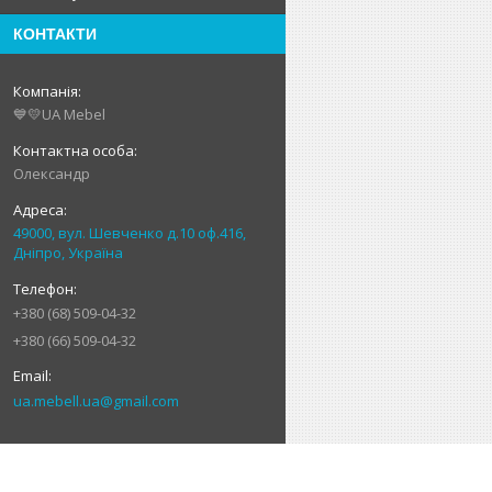
КОНТАКТИ
💙💛UA Mebel
Олександр
49000, вул. Шевченко д.10 оф.416,
Дніпро, Україна
+380 (68) 509-04-32
+380 (66) 509-04-32
ua.mebell.ua@gmail.com