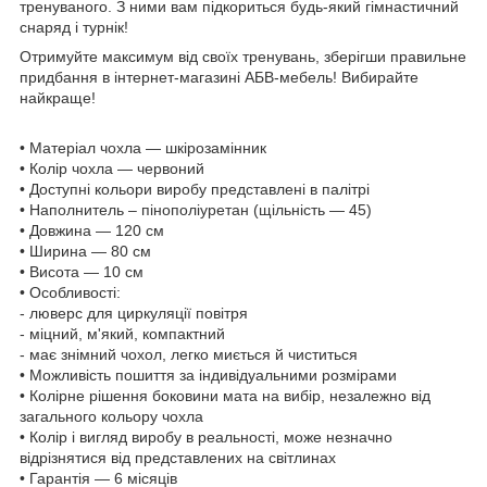
тренуваного. З ними вам підкориться будь-який гімнастичний
снаряд і турнік!
Отримуйте максимум від своїх тренувань, зберігши правильне
придбання в інтернет-магазині АБВ-мебель! Вибирайте
найкраще!
• Матеріал чохла — шкірозамінник
• Колір чохла — червоний
• Доступні кольори виробу представлені в палітрі
•
Н
аполни
тель
–
пінополіуретан (щільність — 45)
• Довжина — 120 см
• Ширина — 80 см
• Висота — 10 см
• Особливості:
- люверс для циркуляції повітря
- міцний, м'який, компактний
- має знімний чохол, легко миється й чиститься
• Можливість пошиття за індивідуальними розмірами
• Колірне рішення боковини мата на вибір, незалежно від
загального кольору чохла
• Колір і вигляд виробу в реальності, може незначно
відрізнятися від представлених на світлинах
• Гарантія — 6 місяців