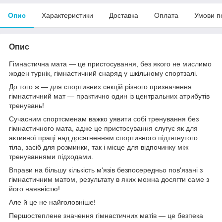
Опис
Характеристики
Доставка
Оплата
Умови п
Опис
Гімнастична мата — це пристосування, без якого не мислимо
жоден турнік, гімнастичний снаряд у шкільному спортзалі.
До того ж — для спортивних секцій різного призначення
гімнастичний мат — практично один із центральних атрибутів
тренувань!
Сучасним спортсменам важко уявити собі тренування без
гімнастичного мата, адже це пристосування слугує як для
активної праці над досягненням спортивного підтягнутого
тіла, засіб для розминки, так і місце для відпочинку між
тренуваннями підходами.
Вправи на більшу кількість м'язів безпосередньо пов'язані з
гімнастичним матом, результату в яких можна досягти саме з
його наявністю!
Але й це не найголовніше!
Першостеплене значення гімнастичних матів — це безпека