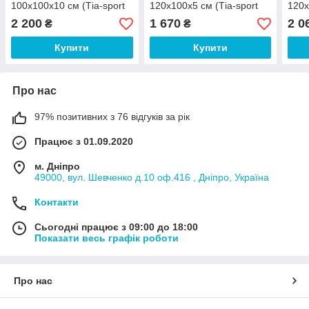
100х100х10 см (Тia-sport
120х100х5 см (Тia-sport
120х
ТМ)
ТМ)
ТМ)
2 200
1 670
2 0
₴
₴
Купити
Купити
Про нас
97% позитивних з 76 відгуків за рік
Працює з 01.09.2020
м. Дніпро
49000, вул. Шевченко д.10 оф.416 , Дніпро, Україна
Контакти
Сьогодні працює з 09:00 до 18:00
Показати весь графік роботи
Про нас