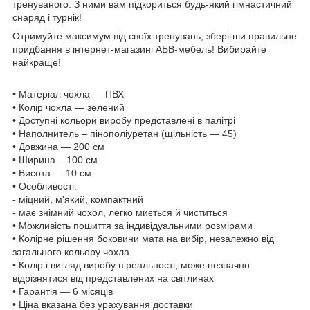
тренуваного. З ними вам підкориться будь-який гімнастичний
снаряд і турнік!
Отримуйте максимум від своїх тренувань, зберігши правильне
придбання в інтернет-магазині АБВ-мебель! Вибирайте
найкраще!
• Матеріал чохла — ПВХ
• Колір чохла — зелений
• Доступні кольори виробу представлені в палітрі
•
Н
аполни
тель
–
пінополіуретан (щільність — 45)
• Довжина — 2
00
см
• Ширина –
100
см
• Висота — 10 см
• Особливості:
- міцний, м'який, компактний
- має знімний чохол, легко миється й чиститься
• Можливість пошиття за індивідуальними розмірами
• Колірне рішення боковини мата на вибір, незалежно від
загального кольору чохла
• Колір і вигляд виробу в реальності, може незначно
відрізнятися від представлених на світлинах
• Гарантія — 6 місяців
•
Ціна вказана без урахування доставки