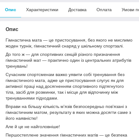
Опис
Характеристики
Доставка
Оплата
Умови п
Опис
Гімнастична мата — це пристосування, без якого не мислимо
жоден турнік, гімнастичний снаряд у шкільному спортзалі.
До того ж — для спортивних секцій різного призначення
гімнастичний мат — практично один із центральних атрибутів
тренувань!
Сучасним спортсменам важко уявити собі тренування без
гімнастичного мата, адже це пристосування слугує як для
активної праці над досягненням спортивного підтягнутого
тіла, засіб для розминки, так і місце для відпочинку між
тренуваннями підходами.
Вправи на більшу кількість м'язів безпосередньо пов'язані з
гімнастичним матом, результату в яких можна досягти саме з
його наявністю!
Але й це не найголовніше!
Першостеплене значення гімнастичних матів — це безпека