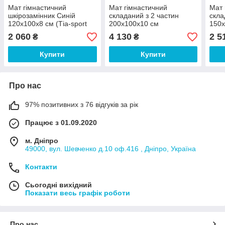
Мат гімнастичний
Мат гімнастичний
Мат 
шкірозамінник Синій
складаний з 2 частин
скла
120х100х8 см (Тia-sport
200х100х10 см
150х
ТМ)
шкірозамінник Чорний/
шкір
2 060
4 130
2 5
₴
₴
Червоний (Тia-sport ТМ)
(Тia
Купити
Купити
Про нас
97% позитивних з 76 відгуків за рік
Працює з 01.09.2020
м. Дніпро
49000, вул. Шевченко д.10 оф.416 , Дніпро, Україна
Контакти
Сьогодні вихідний
Показати весь графік роботи
Про нас