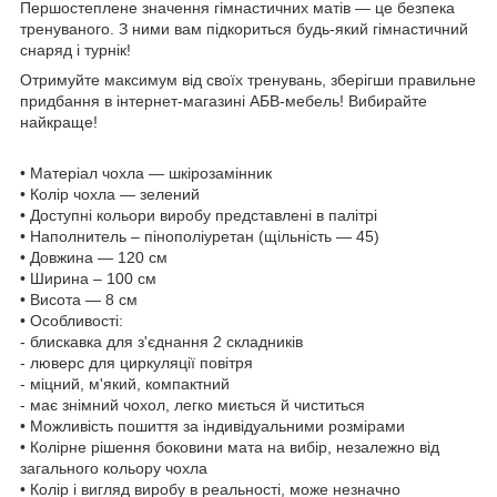
Першостеплене значення гімнастичних матів — це безпека
тренуваного. З ними вам підкориться будь-який гімнастичний
снаряд і турнік!
Отримуйте максимум від своїх тренувань, зберігши правильне
придбання в інтернет-магазині АБВ-мебель! Вибирайте
найкраще!
• Матеріал чохла —
шкірозамінник
• Колір чохла — зелений
• Доступні кольори виробу представлені в палітрі
•
Н
аполни
тель
–
пінополіуретан (щільність — 45)
• Довжина — 1
20
см
• Ширина –
100
см
• Висота —
8
см
• Особливості:
-
блискавка для з'єднання 2 складників
- люверс для циркуляції повітря
- міцний, м'який, компактний
- має знімний чохол, легко миється й чиститься
• Можливість пошиття за індивідуальними розмірами
• Колірне рішення боковини мата на вибір, незалежно від
загального кольору чохла
• Колір і вигляд виробу в реальності, може незначно