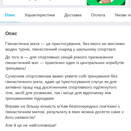
Опис
Характеристики
Доставка
Оплата
Умови п
Опис
Гімнастична мата — це пристосування, без якого не мислимо
жоден турнік, гімнастичний снаряд у шкільному спортзалі.
До того ж — для спортивних секцій різного призначення
гімнастичний мат — практично один із центральних атрибутів
тренувань!
Сучасним спортсменам важко уявити собі тренування без
гімнастичного мата, адже це пристосування слугує як для
активної праці над досягненням спортивного підтягнутого
тіла, засіб для розминки, так і місце для відпочинку між
тренуваннями підходами.
Вправи на більшу кількість м'язів безпосередньо пов'язані з
гімнастичним матом, результату в яких можна досягти саме з
його наявністю!
Але й це не найголовніше!