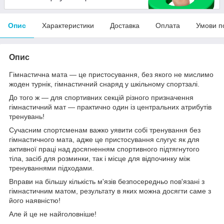
Опис
Характеристики
Доставка
Оплата
Умови п
Опис
Гімнастична мата — це пристосування, без якого не мислимо
жоден турнік, гімнастичний снаряд у шкільному спортзалі.
До того ж — для спортивних секцій різного призначення
гімнастичний мат — практично один із центральних атрибутів
тренувань!
Сучасним спортсменам важко уявити собі тренування без
гімнастичного мата, адже це пристосування слугує як для
активної праці над досягненням спортивного підтягнутого
тіла, засіб для розминки, так і місце для відпочинку між
тренуваннями підходами.
Вправи на більшу кількість м'язів безпосередньо пов'язані з
гімнастичним матом, результату в яких можна досягти саме з
його наявністю!
Але й це не найголовніше!