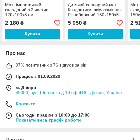
Мат гімнастичний
Дитячий сенсорний мат
Мат 
складаний з 2 частин
Квадратики шкірозамінник
скла
120х100х8 см
Різнобарвний 150х150х5
150х
шкірозамінник
см (Тia-sport ТМ)
шкір
2 180
5 050
2 5
₴
₴
Різнобарвний (Тia-sport
(Тia
ТМ)
Купити
Купити
Про нас
97% позитивних з 76 відгуків за рік
Працює з 01.09.2020
м. Дніпро
49000, вул. Шевченко д.10 оф.416 , Дніпро, Україна
Контакти
Сьогодні працює з 10:00 до 17:00
Показати весь графік роботи
Про нас