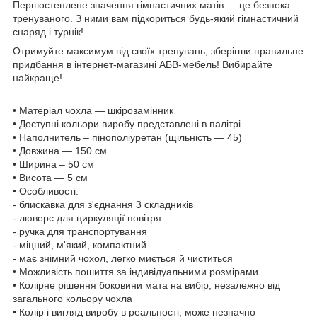
Першостеплене значення гімнастичних матів — це безпека
тренуваного. З ними вам підкориться будь-який гімнастичний
снаряд і турнік!
Отримуйте максимум від своїх тренувань, зберігши правильне
придбання в інтернет-магазині АБВ-мебель! Вибирайте
найкраще!
• Матеріал чохла —
шкірозамінник
• Доступні кольори виробу представлені в палітрі
•
Н
аполни
тель
–
пінополіуретан (щільність — 45)
• Довжина — 1
50
см
• Ширина –
50
см
• Висота —
5
см
• Особливості:
-
блискавка для з'єднання 3 складників
- люверс для циркуляції повітря
- ручка для транспортування
- міцний, м'який, компактний
- має знімний чохол, легко миється й чиститься
• Можливість пошиття за індивідуальними розмірами
• Колірне рішення боковини мата на вибір, незалежно від
загального кольору чохла
• Колір і вигляд виробу в реальності, може незначно