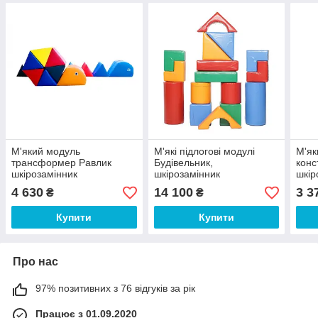
М'який модуль
М'які підлогові модулі
М'як
трансформер Равлик
Будівельник,
конс
шкірозамінник
шкірозамінник
шкір
Різнобарвний (Тia-sport
Різнобарвний 16
Різн
4 630
14 100
3 3
₴
₴
ТМ)
елементів, 7 фігур (Тia-
(Тia
sport ТМ)
Купити
Купити
Про нас
97% позитивних з 76 відгуків за рік
Працює з 01.09.2020