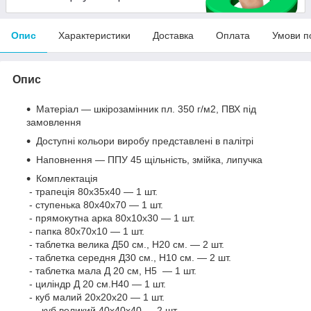
Опис
Характеристики
Доставка
Оплата
Умови п
Опис
Матеріал — шкірозамінник пл. 350 г/м2, ПВХ під
замовлення
Доступні кольори виробу представлені в палітрі
Наповнення — ППУ 45 щільність, змійка, липучка
Комплектація
- трапеція 80х35х40 — 1
шт.
- ступенька
80х40х70
— 1 шт.
- прямокутна арка
80х10х30
— 1 шт.
- папка
80х70х10
— 1 шт.
- таблетка велика
Д50 см., Н20 см.
— 2 шт.
- таблетка середня
Д30 см., Н10 см.
— 2 шт.
- таблетка мала
Д 20 см, Н5
— 1 шт.
- циліндр
Д 20 см.Н40
— 1 шт.
- куб малий
20х20х20
— 1 шт.
— куб великий
40х40х40
— 2 шт.