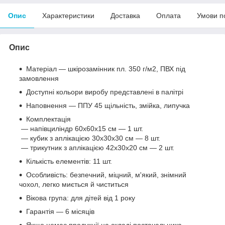
Опис
Характеристики
Доставка
Оплата
Умови п
Опис
Матеріал — шкірозамінник пл. 350 г/м2, ПВХ під
замовлення
Доступні кольори виробу представлені в палітрі
Наповнення — ППУ 45 щільність, змійка, липучка
Комплектація
— напівциліндр 60х60х15 см — 1 шт.
— кубик з аплікацією 30х30х30 см — 8 шт.
— трикутник з аплікацією 42х30х20 см — 2 шт.
Кількість елементів: 11 шт.
Особливість: безпечний, міцний, м'який, знімний
чохол, легко миється й чиститься
Вікова група: для дітей від 1 року
Гарантія — 6 місяців