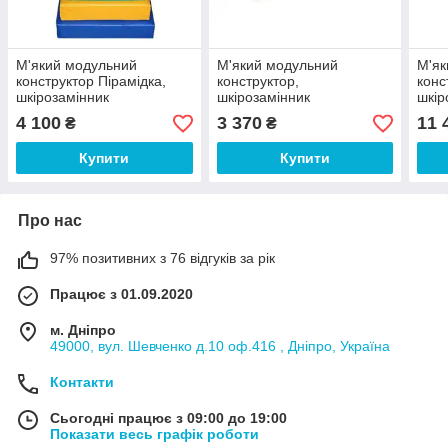
М'який модульний
М'який модульний
М'як
конструктор Пірамідка,
конструктор,
конс
шкірозамінник
шкірозамінник
шкір
Різнобарвний 8 елементів
Різнобарвний 8 елементів
Різн
4 100
3 370
11 
₴
₴
80x50 см (Тia-sport ТМ)
(Тia-sport ТМ)
елем
Купити
Купити
Про нас
97% позитивних з 76 відгуків за рік
Працює з 01.09.2020
м. Дніпро
49000, вул. Шевченко д.10 оф.416 , Дніпро, Україна
Контакти
Сьогодні працює з 09:00 до 19:00
Показати весь графік роботи