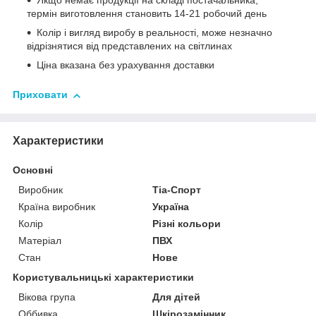
Якщо немає продукції на складі постачальника,
термін виготовлення становить 14-21 робочий день
Колір і вигляд виробу в реальності, може незначно
відрізнятися від представлених на світлинах
Ціна вказана без урахування доставки
Приховати
Характеристики
Основні
Виробник
Тіа-Спорт
Країна виробник
Україна
Колір
Різні кольори
Матеріал
ПВХ
Стан
Нове
Користувальницькі характеристики
Вікова група
Для дітей
Оббивка
Шкірозамінник