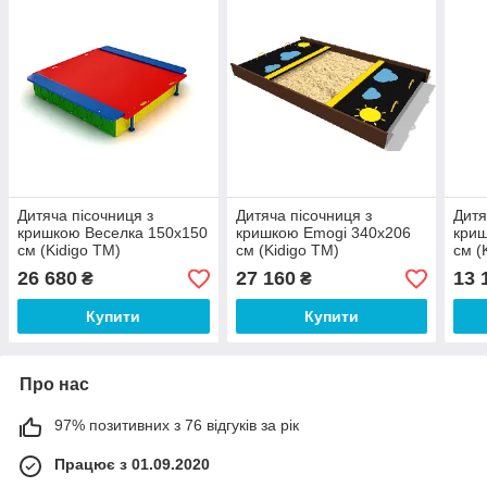
Дитяча пісочниця з
Дитяча пісочниця з
Дитя
кришкою Веселка 150x150
кришкою Emogi 340x206
криш
см (Kidigo ТМ)
см (Kidigo ТМ)
см (
26 680
27 160
13 
₴
₴
Купити
Купити
Про нас
97% позитивних з 76 відгуків за рік
Працює з 01.09.2020