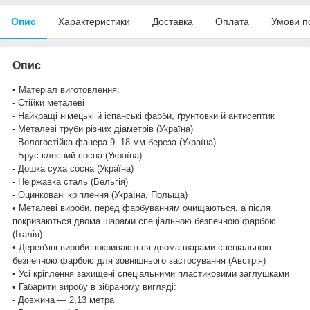
Опис
Характеристики
Доставка
Оплата
Умови п
Опис
• Матеріал виготовлення:
- Стійки металеві
- Найкращі німецькі й іспанські фарби, ґрунтовки й антисептик
- Металеві труби різних діаметрів (Україна)
- Вологостійка фанера 9 -18 мм береза (Україна)
- Брус клеєний сосна (Україна)
- Дошка суха сосна (Україна)
- Неіржавка сталь (Бельгія)
- Оцинковані кріплення (Україна, Польща)
• Металеві вироби, перед фарбуванням очищаються, а після
покриваються двома шарами спеціальною безпечною фарбою
(Італія)
• Дерев'яні вироби покриваються двома шарами спеціальною
безпечною фарбою для зовнішнього застосування (Австрія)
• Усі кріплення захищені спеціальними пластиковими заглушками
• Габарити виробу в зібраному вигляді:
- Довжина — 2,13 метра