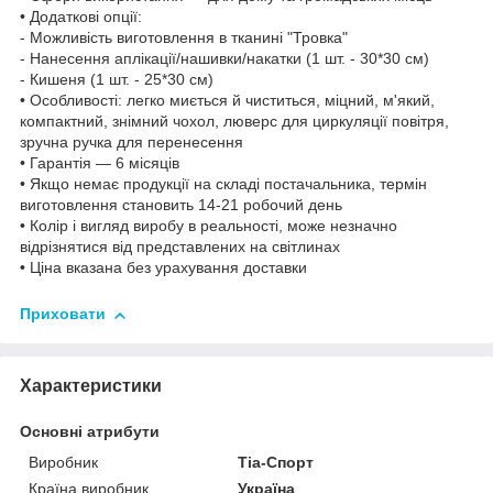
• Додаткові опції:
- Можливість виготовлення в тканині "Тровка"
- Нанесення аплікації/нашивки/накатки (1 шт. - 30*30 см)
- Кишеня (1 шт. - 25*30 см)
• Особливості: легко миється й чиститься, міцний, м'який,
компактний, знімний чохол, люверс для циркуляції повітря,
зручна ручка для перенесення
• Гарантія — 6 місяців
• Якщо немає продукції на складі постачальника, термін
виготовлення становить 14-21 робочий день
• Колір і вигляд виробу в реальності, може незначно
відрізнятися від представлених на світлинах
• Ціна вказана без урахування доставки
Приховати
Характеристики
Основні атрибути
Виробник
Тіа-Спорт
Країна виробник
Україна