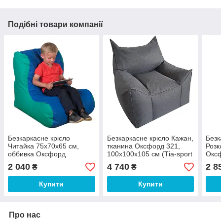
Подібні товари компанії
Безкаркасне крісло
Безкаркасне крісло Кажан,
Безк
Читайка 75х70х65 см,
тканина Оксфорд 321,
Розк
оббивка Оксфорд
100х100х105 см (Тia-sport
Оксф
Зелений (243)+ Синій
ТМ)
(Тia
2 040
4 740
2 8
₴
₴
(223) (Тia-sport ТМ)
Купити
Купити
Про нас