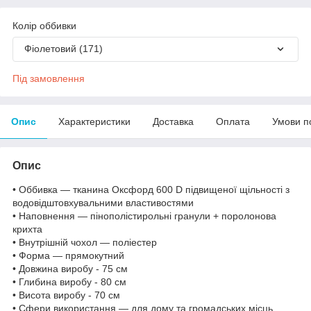
Колір оббивки
Фіолетовий (171)
Під замовлення
Опис
Характеристики
Доставка
Оплата
Умови п
Опис
• Оббивка — тканина Оксфорд 600 D підвищеної щільності з
водовідштовхувальними властивостями
• Наповнення — пінополістирольні гранули + поролонова
крихта
• Внутрішній чохол — поліестер
• Форма — прямокутний
• Довжина виробу - 75 см
• Глибина виробу - 80 см
• Висота виробу - 70 см
• Сфери використання — для дому та громадських місць