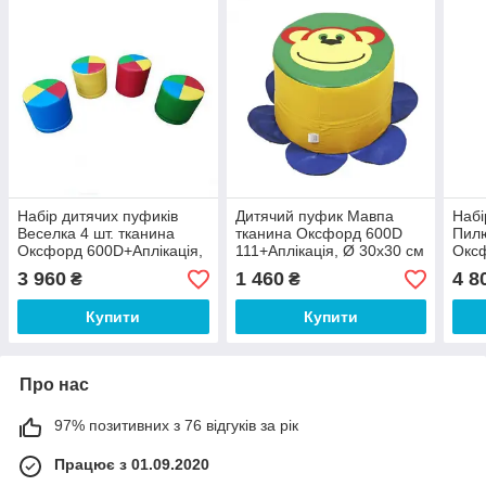
Набір дитячих пуфиків
Дитячий пуфик Мавпа
Набі
Веселка 4 шт. тканина
тканина Оксфорд 600D
Пилю
Оксфорд 600D+Аплікація,
111+Аплікація, Ø 30х30 см
Оксф
Ø 30х20 см (Тia-sport ТМ)
(Тia-sport ТМ)
40х3
3 960
1 460
4 8
₴
₴
Купити
Купити
Про нас
97% позитивних з 76 відгуків за рік
Працює з 01.09.2020