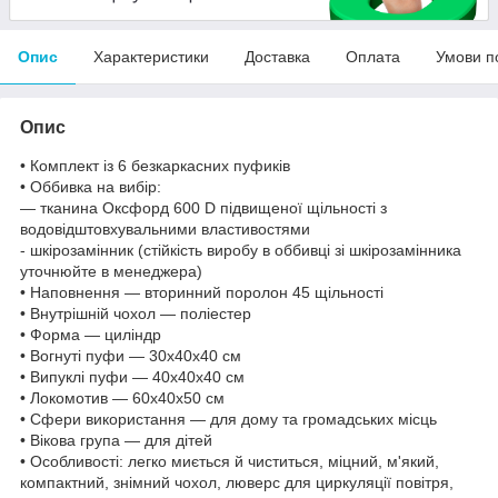
Опис
Характеристики
Доставка
Оплата
Умови п
Опис
• Комплект із 6 безкаркасних пуфиків
• Оббивка на вибір:
— тканина Оксфорд 600 D підвищеної щільності з
водовідштовхувальними властивостями
- шкірозамінник (стійкість виробу в оббивці зі шкірозамінника
уточнюйте в менеджера)
• Наповнення — вторинний поролон 45 щільності
• Внутрішній чохол — поліестер
• Форма — циліндр
• Вогнуті пуфи — 30x40x40 см
• Випуклі пуфи — 40x40x40 см
• Локомотив — 60x40x50 см
• Сфери використання — для дому та громадських місць
• Вікова група — для дітей
• Особливості: легко миється й чиститься, міцний, м'який,
компактний, знімний чохол, люверс для циркуляції повітря,