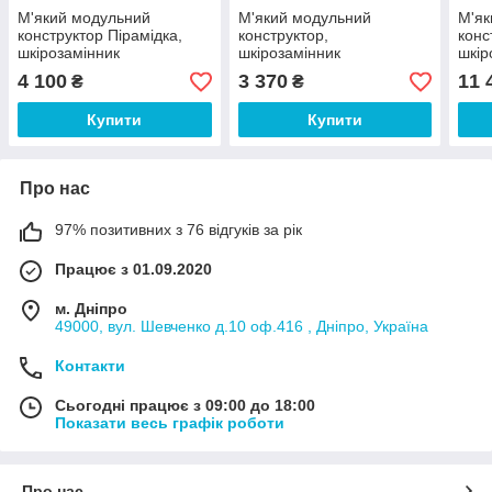
М'який модульний
М'який модульний
М'як
конструктор Пірамідка,
конструктор,
конс
шкірозамінник
шкірозамінник
шкір
Різнобарвний 8 елементів
Різнобарвний 8 елементів
Різн
4 100
3 370
11 
₴
₴
80x50 см (Тia-sport ТМ)
(Тia-sport ТМ)
елем
Купити
Купити
Про нас
97% позитивних з 76 відгуків за рік
Працює з 01.09.2020
м. Дніпро
49000, вул. Шевченко д.10 оф.416 , Дніпро, Україна
Контакти
Сьогодні працює з 09:00 до 18:00
Показати весь графік роботи
Про нас