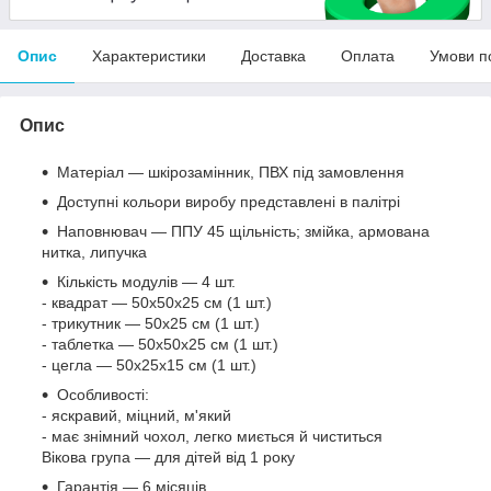
Опис
Характеристики
Доставка
Оплата
Умови п
Опис
Матеріал — шкірозамінник, ПВХ під замовлення
Доступні кольори виробу представлені в палітрі
Наповнювач — ППУ 45 щільність; змійка, армована
нитка, липучка
Кількість модулів — 4 шт.
- квадрат — 50х50х25 см (1 шт.)
- трикутник — 50х25 см (1 шт.)
- таблетка — 50х50х25 см (1 шт.)
- цегла — 50х25х15 см (1 шт.)
Особливості:
- яскравий, міцний, м'який
- має знімний чохол, легко миється й чиститься
Вікова група — для дітей від 1 року
Гарантія — 6 місяців