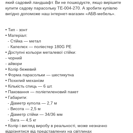
який садовий ландшафт. Ви не пошкодуєте, якщо вирішите
купити садову парасольку ТЕ-004-270. А зробити купівлю
вигідно допоможе наш інтернет-магазин «АБВ-мебель».
• Тип - зонт
• Матеріал:
- Стійка — метал
- Капелюх — поліестер 180G PE
• Доступні кольори металевої стійки:
- чорний
- айвори
• Колір бежевий
• Форма парасольки — шестикутна
• Похилий механізм
• Кількість спиць — 6 шт.
• Паковання — поліетиленовий пакет
• Габарити:
- Діаметр купола — 2,7 м
- Висота — 2,5 м
- Діаметр стійки — 34/36 мм
- Вага — 4,5 кг
• Колір і вигляд виробу в реальності, може незначно
відрізнятися від представлених на світлинах