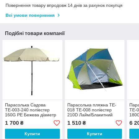
Повернення товару впродовж 14 днів за рахунок покупця
Всі умови повернення
Подібні товари компанії
Парасолька Садова
Парасолька пляжна TE-
Пар
ТЕ-003-240 поліестер
018 ТЕ-008 поліестер
ТЕ-0
160G PE Бежева діаметр
210D Лайм/Блакитний
180G
купола 2,4 метра (Time
діаметр купола 2,1 метра
купо
1 700
1 510
6 2
₴
₴
EcoTM)
(Time EcoTM)
Eco
Купити
Купити