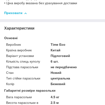
• Ціна виробу вказана без урахування доставки
Приховати
Характеристики
Основні
Виробник
Time Eco
Країна виробник
Китай
Варіант установки
Підлоговий
Кількість спиць куполу
6 шт.
Підстава парасольки
не передбачено
Стан
Новий
Тип стійки парасольки
центральна
Колір
Бежевий
Габаритні розміри парасольки
Вага парасольки
4.5 кг
Висота парасольки в
2.5 м