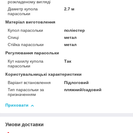
розкладеному вигляді
Діаметр купола
2.7 м
парасольки
Матеріал виготовлення
Купол парасольки
поліестер
Спиці
метал
Стійка парасольки
метал
Регулювання парасольки
Кут нахилу купола
Так
парасольки
Користувальницькі характеристики
Варіант встановлення
Підлоговий
Тип парасольки за
пляжний/садовий
призначенням
Приховати
Умови доставки