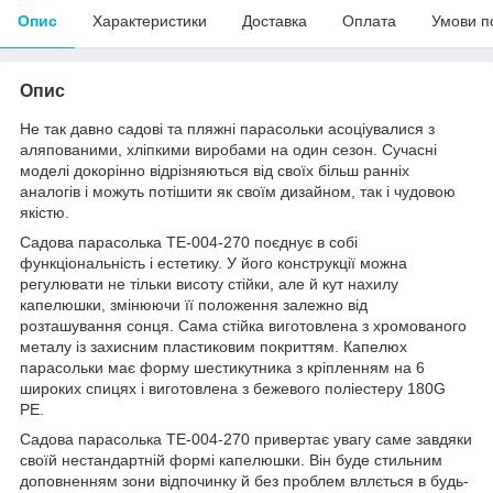
Опис
Характеристики
Доставка
Оплата
Умови п
Опис
Не так давно садові та пляжні парасольки асоціувалися з
аляпованими, хліпкими виробами на один сезон. Сучасні
моделі докорінно відрізняються від своїх більш ранніх
аналогів і можуть потішити як своїм дизайном, так і чудовою
якістю.
Садова парасолька ТЕ-004-270 поєднує в собі
функціональність і естетику. У його конструкції можна
регулювати не тільки висоту стійки, але й кут нахилу
капелюшки, змінюючи її положення залежно від
розташування сонця. Сама стійка виготовлена з хромованого
металу із захисним пластиковим покриттям. Капелюх
парасольки має форму шестикутника з кріпленням на 6
широких спицях і виготовлена з бежевого поліестеру 180G
PE.
Садова парасолька ТЕ-004-270 привертає увагу саме завдяки
своїй нестандартній формі капелюшки. Він буде стильним
доповненням зони відпочинку й без проблем вллється в будь-