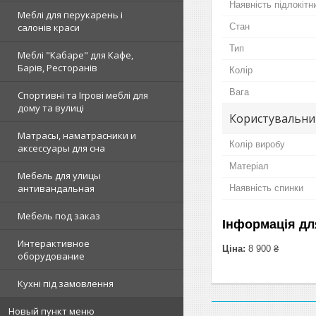
Наявність підлокітн
Меблі для перукарень і
Стан
салонів краси
Тип
Меблі "Кабаре" для Кафе,
Барів, Ресторанів
Колір
Вага
Спортивні та Ігрові меблі для
дому та вулиці
Користувальни
Матрасы, наматрасники и
Колір виробу
аксессуары для сна
Матеріал
Мебель для улицы
антивандальная
Наявність спинки
Мебель под заказ
Інформація дл
Интерактивное
Ціна:
8 900 ₴
оборудование
Кухні під замовлення
Новый пункт меню