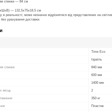
ям спинки — 84 см
ДхШхВ) — 132,5х75х18,5 см
бу в реальності, може незначно відрізнятися від представлених на світли
а без урахування доставки.
и
Time Eco
Ізраїль
ям спинки
840 мм
600 мм
1400 мм
х місць
2
таження
350 кг
ння
Пластик