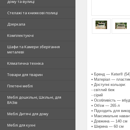
дому та вулиці
Стелажі та книжкові полиці
Дзеркала
Комплектуючі
Шафи та Камери зберігання
металеві
Кліматична техніка
• Бренд — Keter® (54
Товари для тварин
• Матеріал — пластик,
• Доступні кольори:
Плетені меблі
- світлий беж
- сірий
Меблі дошкільні, Шкільні, для
• Особливість — вбуд
ВАЗів
• Об'єм — 265 л
• Підходить для вико
Меблі Дитячі для дому
• Максимальне наван
• Довжина — 140 см
Меблі для кухні
• Ширина — 60 см