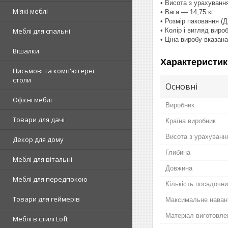
• Висота з урахуванн
М'які меблі
• Вага — 14,75 кг
• Розмір паковання (
• Колір і вигляд виро
Меблі для спальні
• Ціна виробу вказан
Вішалки
Характеристик
Письмові та комп'ютерні
столи
Основні
Офісні меблі
Виробник
Товари для дачі
Країна виробник
Висота з урахуванн
Декор для дому
Глибина
Меблі для вітальні
Довжина
Меблі для передпокою
Кількість посадочни
Товари для геймерів
Максимальне наван
Матеріал виготовле
Меблі в стилі Loft