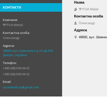
КОНТАКТИ
💙💛UA Mebel
Олександр
💙💛UA Mebel
49000, вул. Шевчен
Олександр
49000, вул. Шевченко д.10 оф.416,
Дніпро, Україна
+380 (68) 509-04-32
+380 (66) 509-04-32
ua.mebell.ua@gmail.com