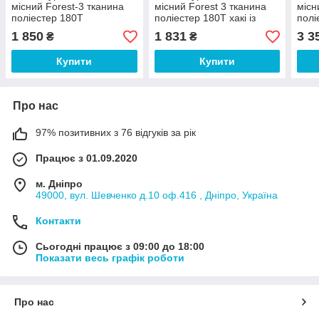
місний Forest-3 тканина
місний Forest 3 тканина
місн
поліестер 180Т
поліестер 180Т хакі із
полі
205х195х120 см (Time
сірим 195*205*120 см
285х
1 850
1 831
3 3
₴
₴
EcoTM)
(Time EcoTM)
Eco
Купити
Купити
Про нас
97% позитивних з 76 відгуків за рік
Працює з 01.09.2020
м. Дніпро
49000, вул. Шевченко д.10 оф.416 , Дніпро, Україна
Контакти
Сьогодні працює з 09:00 до 18:00
Показати весь графік роботи
Про нас