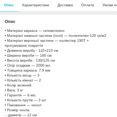
Опис
Характеристики
Доставка
Оплата
Умови п
Опис
• Матеріал каркаса — скловолокно
• Матеріал нижньої частини (полі) — полиэтилен 120 гр/м2
• Матеріал верхньої частини — поліестер 190Т +
прогумоване покриття
• Довжина виробу - 110+210 см
• Ширина вироби — 180 см
• Висота вироби - 130/125 см
• Опір осадкам — 2000 мл
• Товщина каркаса: 7,9 мм
• Кількість місць — 3
• Кількість кімнат — 2
• Колір зелений
• Вага: 3 кг
• Гарантія — 6 міс
• Кількість прутів — 3 шт
• Паковання — чохол
• Розмір чохла:
- діаметр — 12 см