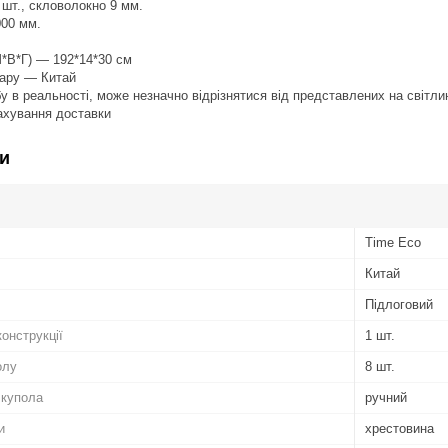
 шт., скловолокно 9 мм.
000 мм.
Ш*В*Г) — 192*14*30 см
вару — Китай
бу в реальності, може незначно відрізнятися від представлених на світли
рахування доставки
и
Time Eco
Китай
Підлоговий
конструкції
1 шт.
олу
8 шт.
 купола
ручний
и
хрестовина