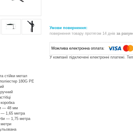
повернення товару протягом 14 днів
за раху
У компанії підключені електронні платежі. Те
та стійки метал
 поліестер 180G PE
ий
 ручний
стібці
 коробка
ки — 48 мм
и — 1,65 метра
уби — 1,75 метра
 метри
гульована