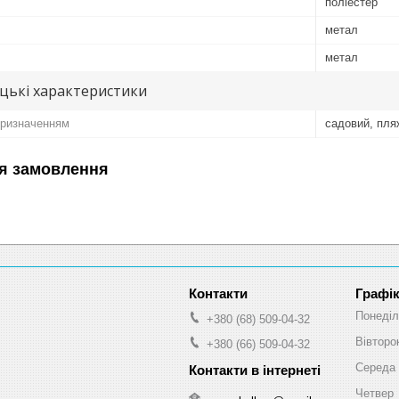
поліестер
метал
метал
цькі характеристики
призначенням
садовий, пля
я замовлення
Графік
Понеділ
+380 (68) 509-04-32
Вівторо
+380 (66) 509-04-32
Середа
Четвер