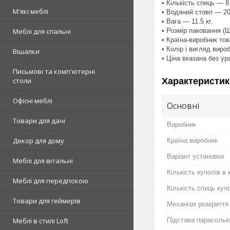
• Кількість спиць — 8
М'які меблі
• Водяний стовп — 2
• Вага — 11.5 кг.
• Розмір паковання (
Меблі для спальні
• Країна-виробник то
• Колір і вигляд виро
Вішалки
• Ціна вказана без у
Письмові та комп'ютерні
Характеристик
столи
Офісні меблі
Основні
Товари для дачі
Виробник
Декор для дому
Країна виробник
Варіант установки
Меблі для вітальні
Кількість куполів в 
Меблі для передпокою
Кількість спиць куп
Товари для геймерів
Механізм розкриття
Підстава парасольк
Меблі в стилі Loft