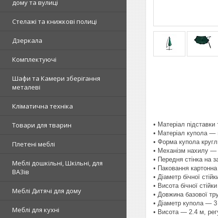
дому та вулиці
Стелажі та книжкові полиці
Дзеркала
Комплектуючі
Шафи та Камери зберігання
металеві
Кліматична техніка
• Матеріал підставки 
Товари для тварин
• Матеріал купола —
• Форма купола кругл
Плетені меблі
• Механізм нахилу —
• Передня стінка на за
Меблі дошкільні, Шкільні, для
• Паковання картонна
ВАЗів
• Діаметр бічної стій
• Висота бічної стійк
Меблі Дитячі для дому
• Довжина базової тр
• Діаметр купола — 3
Меблі для кухні
• Висота — 2.4 м, ре