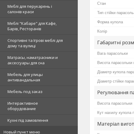
Стан
Меблі для перукарень і
салонів краси
Тип стійки парасоль
Форма купола
Меблі "Кабаре" для Кафе,
Барів, Ресторанів
Колір
Спортивні та Ігрові меблі для
Габаритні розм
дому та вулиці
Вага парасольки
Матрасы, наматрасники и
аксессуары для сна
Висота парасольки 
Діаметр купола пар
Мебель для улицы
антивандальная
Діаметр стійки пар
Мебель под заказ
Регулювання п
Интерактивное
Висота парасольки
оборудование
Кут нахилу купола 
Кухні під замовлення
Матеріал виго
Новый пункт меню