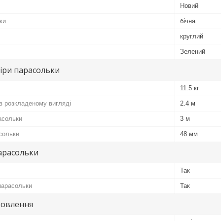
Новий
ки
бічна
круглий
Зелений
іри парасольки
11.5 кг
в розкладеному вигляді
2.4 м
асольки
3 м
асольки
48 мм
арасольки
Так
парасольки
Так
товлення