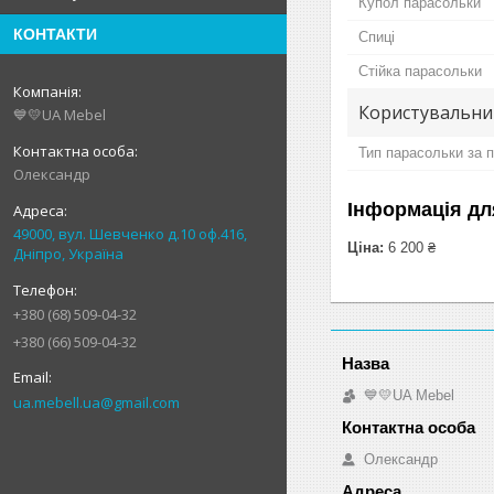
Купол парасольки
КОНТАКТИ
Спиці
Стійка парасольки
Користувальни
💙💛UA Mebel
Тип парасольки за 
Олександр
Інформація дл
49000, вул. Шевченко д.10 оф.416,
Ціна:
6 200 ₴
Дніпро, Україна
+380 (68) 509-04-32
+380 (66) 509-04-32
💙💛UA Mebel
ua.mebell.ua@gmail.com
Олександр