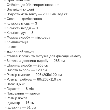
- Проклеєні шви
- Стійкість до УФ-випромінювання
- Внутрішні кишені
• Водостійкість тенту — 2000 мм вод.ст
• Сезон — демісезонна
• Кількість місць — 3
• Кількість входів — 1
• Кількість дуг — 3
• Форма виробу — півсфера
• Комплектація:
- намет
- тканинний чохол
- сталеві кілочки та мотузка для фіксації намету
• Загальна довжина виробу — 285 см
• Ширина вироби — 205 см
• Висота вироби — 120 см
• Розмір кімнати — 205х205х120 см
• Розмір тамбура — 80х205х110 см
• Вага: 3,6 кг
• Гарантія — 8 міс.
• Паковання — картон
• Розмір чохла:
- діаметр — 16 см
- довжина — 51 см