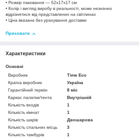
• Розмір паковання — 52х17х17 см
• Колір і вигляд виробу в реальності, може незначно
відрізнятися від представлених на світлинах
• Ціна вказана без урахування доставки
Приховати
Характеристики
Основні
Виробник
Time Eco
Країна виробник
Україна
Гарантійний термін
8 міс
Каркас палатки/тента
Внутрішній
Кількість входів
1
Кількість кімнат
1
Кількість шарів
Двошарова
Кількість спальних місць
3
Кількість тамбурів
1