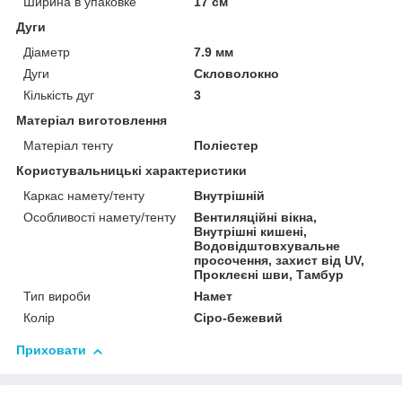
Ширина в упаковке
17 см
Дуги
Діаметр
7.9 мм
Дуги
Скловолокно
Кількість дуг
3
Матеріал виготовлення
Матеріал тенту
Поліестер
Користувальницькі характеристики
Каркас намету/тенту
Внутрішній
Особливості намету/тенту
Вентиляційні вікна,
Внутрішні кишені,
Водовідштовхувальне
просочення, захист від UV,
Проклеєні шви, Тамбур
Тип вироби
Намет
Колір
Сіро-бежевий
Приховати