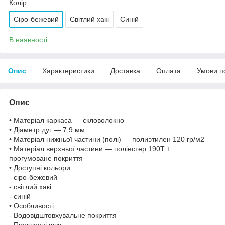
Колір
Сіро-бежевий
Світлий хакі
Синій
В наявності
Опис
Характеристики
Доставка
Оплата
Умови п
Опис
• Матеріал каркаса — скловолокно
• Діаметр дуг — 7,9 мм
• Матеріал нижньої частини (полі) — полиэтилен 120 гр/м2
• Матеріал верхньої частини — поліестер 190Т +
прогумоване покриття
• Доступні кольори:
- сіро-бежевий
- світлий хакі
- синій
• Особливості:
-
Водовідштовхувальне покриття