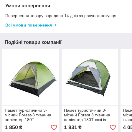
Умови повернення
Повернення товару впродовж 14 днів за рахунок покупця
Всі умови повернення
Подібні товари компанії
Намет туристичний 3-
Намет туристичний 3-
Наме
місний Forest-3 тканина
місний Forest 3 тканина
місн
поліестер 180Т
поліестер 180Т хакі із
ткан
205х195х120 см (Time
сірим 195*205*120 см
зеле
1 850
1 831
4 0
₴
₴
EcoTM)
(Time EcoTM)
(Tim