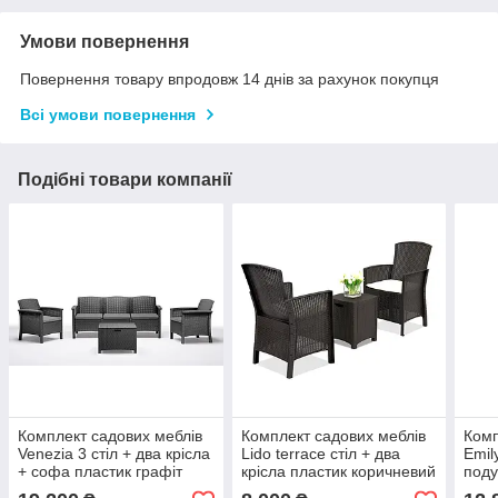
Умови повернення
Повернення товару впродовж 14 днів за рахунок покупця
Всі умови повернення
Подібні товари компанії
Комплект садових меблів
Комплект садових меблів
Комп
Venezia 3 стіл + два крісла
Lido terrace стіл + два
Emily
+ софа пластик графіт
крісла пластик коричневий
поду
(Time EcoTM)
(Time EcoTM)
Граф