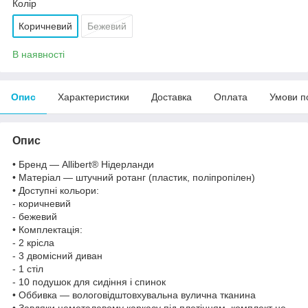
Колір
Коричневий
Бежевий
В наявності
Опис
Характеристики
Доставка
Оплата
Умови п
Опис
• Бренд — Allibert® Нідерланди
• Матеріал — штучний ротанг (пластик, поліпропілен)
• Доступні кольори:
- коричневий
- бежевий
• Комплектація:
- 2 крісла
- 3 двомісний диван
- 1 стіл
- 10 подушок для сидіння і спинок
• Оббивка — вологовідштовхувальна вулична тканина