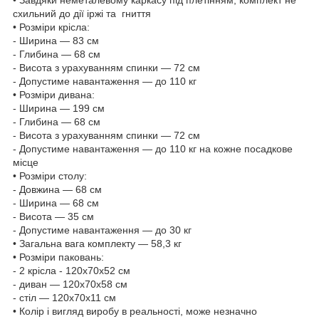
• Завдяки неметалевому каркасу під плетінням, комплект не
схильний до дії іржі та гниття
• Розміри крісла:
- Ширина — 83 см
- Глибина — 68 см
- Висота з урахуванням спинки — 72 см
- Допустиме навантаження — до 110 кг
• Розміри дивана:
- Ширина — 199 см
- Глибина — 68 см
- Висота з урахуванням спинки — 72 см
- Допустиме навантаження — до 110 кг на кожне посадкове
місце
• Розміри столу:
- Довжина — 68 см
- Ширина — 68 см
- Висота — 35 см
- Допустиме навантаження — до 30 кг
• Загальна вага комплекту — 58,3 кг
• Розміри паковань:
- 2 крісла - 120х70х52 см
- диван — 120х70х58 см
- стіл — 120х70х11 см
• Колір і вигляд виробу в реальності, може незначно