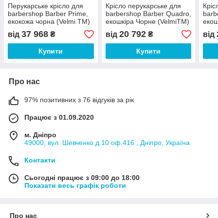
Перукарське крісло для
Крісло перукарське для
Кріс
barbershop Barber Prime,
barbershop Barber Quadro,
barb
екокожа чорна (Velmi TM)
екошкіра Чорне (VelmiTM)
екош
(Vel
37 968
20 792
від
₴
від
₴
від
Купити
Купити
Про нас
97% позитивних з 76 відгуків за рік
Працює з 01.09.2020
м. Дніпро
49000, вул. Шевченко д.10 оф.416 , Дніпро, Україна
Контакти
Сьогодні працює з 09:00 до 18:00
Показати весь графік роботи
Про нас