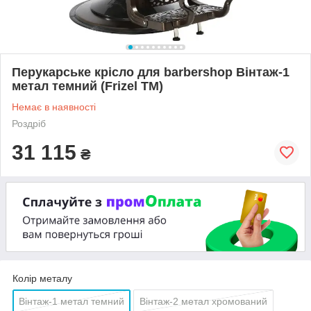
Перукарське крісло для barbershop Вінтаж-1
метал темний (Frizel TM)
Немає в наявності
Роздріб
31 115
₴
Колір металу
Вінтаж-1 метал темний
Вінтаж-2 метал хромований