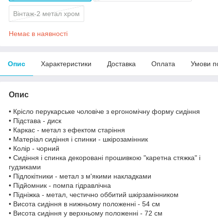
Вінтаж-2 метал хром
Немає в наявності
Опис
Характеристики
Доставка
Оплата
Умови п
Опис
• Крісло перукарське чоловіче з ергономічну форму сидіння
• Підстава - диск
• Каркас - метал з ефектом старіння
• Матеріал сидіння і спинки - шкірозамінник
• Колір - чорний
• Сидіння і спинка декоровані прошивкою "каретна стяжка" і
гудзиками
• Підлокітники - метал з м'якими накладками
• Підйомник - помпа гідравлічна
• Підніжка - метал, честично оббитий шкірзамінником
• Висота сидіння в нижньому положенні - 54 см
• Висота сидіння у верхньому положенні - 72 см