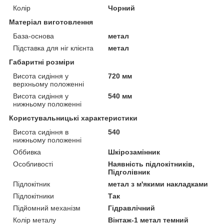
Колір
Чорний
Матеріал виготовлення
База-основа
метал
Підставка для ніг клієнта
метал
Габаритні розміри
Висота сидіння у
720 мм
верхньому положенні
Висота сидіння у
540 мм
нижньому положенні
Користувальницькі характеристики
Висота сидіння в
540
нижньому положенні
Оббивка
Шкірозамінник
Особливості
Наявність підлокітників,
Підголівник
Підлокітник
метал з м'якими накладками
Підлокітники
Так
Підйомний механізм
Гідравлічний
Колір металу
Вінтаж-1 метал темний