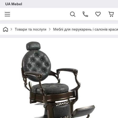
UA Mebel
Товари та послуги
Меблі для перукарень і салонів крас