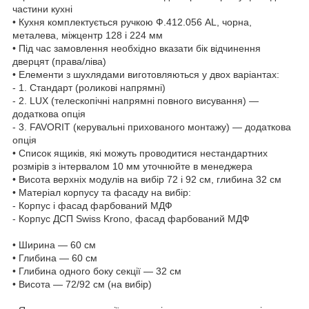
частини кухні
•
Кухня комплектується ручкою Ф.412.056 AL, чорна,
металева, міжцентр 128 і 224 мм
• Під час замовлення необхідно вказати бік відчинення
дверцят (права/ліва)
• Елементи з шухлядами виготовляються у двох варіантах:
- 1. Стандарт (роликові напрямні)
- 2. LUX (телескопічні напрямні повного висування) —
додаткова опція
- 3. FAVORIT (керувальні прихованого монтажу) — додаткова
опція
• Список ящиків, які можуть проводитися нестандартних
розмірів з інтервалом 10 мм уточнюйте в менеджера
• Висота верхніх модулів на вибір 72 і 92 см, глибина 32 см
• Матеріал корпусу та фасаду на вибір:
- Корпус і фасад фарбований МДФ
- Корпус ДСП Swiss Krono, фасад фарбований МДФ
• Ширина — 60 см
• Глибина — 60 см
• Глибина одного боку секції — 32 см
• Висота — 72/92 см (на вибір)