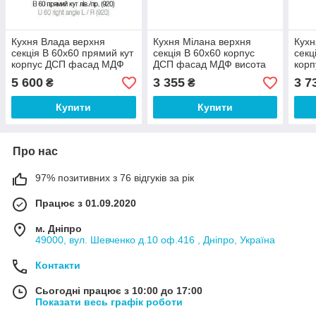
Кухня Влада верхня
Кухня Мілана верхня
Кухн
секція В 60х60 прямий кут
секція В 60х60 корпус
секц
корпус ДСП фасад МДФ
ДСП фасад МДФ висота
кор
(Світ Меблів ТМ) 920
720 мм (Світ Меблів ТМ)
(Сві
5 600
3 355
3 7
₴
₴
Купити
Купити
Про нас
97% позитивних з 76 відгуків за рік
Працює з 01.09.2020
м. Дніпро
49000, вул. Шевченко д.10 оф.416 , Дніпро, Україна
Контакти
Сьогодні працює з 10:00 до 17:00
Показати весь графік роботи