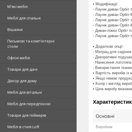
• Модифікації:
М'які меблі
- Лаунж диван Орбіт 
- Лаунж диван Орбіт-
Меблі для спальні
- Лаунж диван Орбіт 
- Лаунж диван Орбіт-
Вішалки
- Диван-ліжко Орбіт 
- Лаунж диван Орбіт-т
Письмові та комп'ютерні
столи
• Додаткові опції:
- Матрац для сидіння
- Декоративні подушки
Офісні меблі
- Нанесення логотипа
- Використання ткани
Товари для дачі
• Вартість виробів і
• Якщо немає продукці
Декор для дому
• Колір і вигляд виро
• Ціна виробу вказана
Меблі для вітальні
Характеристик
Меблі для передпокою
Товари для геймерів
Основні
Меблі в стилі Loft
Виробник