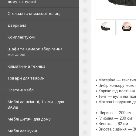
дому та вулиці
Стелажі та книжкові полиці
Дзеркала
Комплектуючі
Шафи та Камери зберігання
металеві
Кліматична техніка
Товари для тварин
• Матеріал — тексти
• Вибір кольору можл
Плетені меблі
• Каркас під плетінн
• Тент — вулична тк
Меблі дошкільні, Шкільні, для
• Матрац і подушки д
ВАЗів
• Ширина — 200 см
• Глибина — 200 см
Меблі Дитячі для дому
• Висота — 82 см
• Висота сидіння — 3
Меблі для кухні