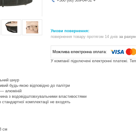
+380 (68) 509-04-32
повернення товару протягом 14 днів
за раху
У компанії підключені електронні платежі. Те
льний шнур
ивий будь-якою відповідно до палітри
я — алюміній
анина з водовідштовхувальними властивостями
о стандартної комплектації не входять
8 см