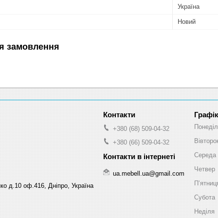
Україна
Новий
я замовлення
Графік
Понеділ
+380 (68) 509-04-32
Вівторо
+380 (66) 509-04-32
Середа
Четвер
ua.mebell.ua@gmail.com
Пʼятниц
ко д.10 оф.416, Дніпро, Україна
Субота
Неділя