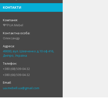
КОНТАКТИ
💙💛UA Mebel
Олександр
49000, вул. Шевченко д.10 оф.416,
Дніпро, Україна
+380 (68) 509-04-32
+380 (66) 509-04-32
ua.mebell.ua@gmail.com