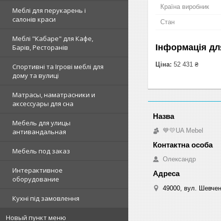
Країна виробник
Меблі для перукарень і
салонів краси
Стан
Меблі "Кабаре" для Кафе,
Інформація дл
Барів, Ресторанів
Ціна:
52 431 ₴
Спортивні та Ігрові меблі для
дому та вулиці
Матрасы, наматрасники и
аксессуары для сна
Мебель для улицы
💙💛UA Mebel
антивандальная
Мебель под заказ
Олександр
Интерактивное
оборудование
49000, вул. Шевчен
Кухні під замовлення
Новый пункт меню