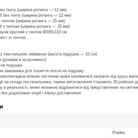
без тенту (ширина ротанга — 12 мм)
М без тенту (ширина ротанга — 12 мм)
з тентом (ширина ротанга — 25 мм)
М з тентом (ширина ротанга — 25 мм)
лаунж круглий з тентом Ø200х110 см
віст із тентом
 з текстильною оббивкою (висота подушки — 10 см)
 (розміри в асортименті)
 на подушки
ни замовника для пошиття чохла на подушку
з комплектацією м'якою частиною може коливатися залежно від курсу вал
ї на складі постачальника, термін виготовлення становить 30 робочих днів
бу в реальності, може незначно відрізнятися від представлених на світли
 без додаткових опцій і обліку доставляння
и
Pradex