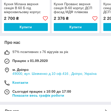
Кухня Мілана верхня
Кухня Прованс верхня
Кухн
секція В 60 Б під
секція В-60 корпус ДСП
секц
мікрохвильовку корпус
фасад МДФ плівкова
ДСП
ДСП фасад МДФ висота
висота 720 мм (Світ
600 
2 700
2 376
2 2
₴
₴
720 мм (Світ Меблів ТМ)
Меблів ТМ)
Купити
Купити
Про нас
97% позитивних з 76 відгуків за рік
Працює з 01.09.2020
м. Дніпро
49000, вул. Шевченко д.10 оф.416 , Дніпро, Україна
Контакти
Сьогодні працює з 10:00 до 17:00
Показати весь графік роботи
Про нас