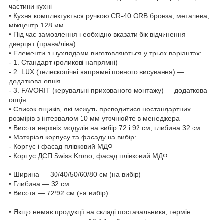
частини кухні
•
Кухня комплектується ручкою CR-40 ORB бронза, металева,
міжцентр 128 мм
• Під час замовлення необхідно вказати бік відчинення
дверцят (права/ліва)
• Елементи з шухлядами виготовляються у
трьох
варіантах:
- 1. Стандарт (роликові напрямні)
- 2. LUX (телескопічні напрямні повного висування) —
додаткова опція
- 3. FAVORIT (керувальні прихованого монтажу) — додаткова
опція
• Список ящиків, які можуть проводитися нестандартних
розмірів з інтервалом 10 мм уточнюйте в менеджера
• Висота верхніх модулів на вибір 72 і 92 см, глибина 32 см
• Матеріал корпусу та фасаду на вибір:
- Корпус і фасад плівковий МДФ
- Корпус ДСП Swiss Krono, фасад плівковий МДФ
• Ширина — 30/40/50/60/80 см (на вибір)
• Глибина — 32 см
• Висота — 72/92 см (на вибір)
• Якщо немає продукції на складі постачальника, термін