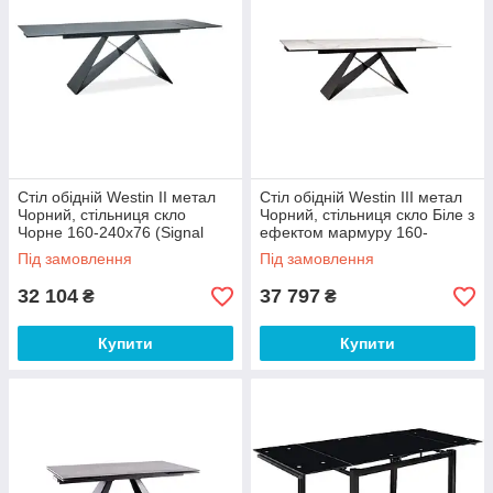
Стіл обідній Westin II метал
Стіл обідній Westin III метал
Чорний, стільниця скло
Чорний, стільниця скло Біле з
Чорне 160-240х76 (Signal
ефектом мармуру 160-
ТМ)
240х90 (Signal ТМ)
Під замовлення
Під замовлення
32 104
37 797
₴
₴
Купити
Купити