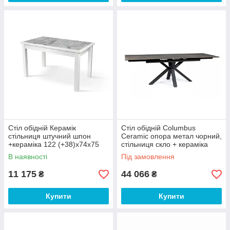
Стіл обідній Керамік
Стіл обідній Columbus
стільниця штучний шпон
Ceramic опора метал чорний,
+кераміка 122 (+38)х74х75
стільниця скло + кераміка
см (Мікс-Мебель ТМ)
160-240х90х76 см (Signal
В наявності
Під замовлення
ТМ)
11 175
44 066
₴
₴
Купити
Купити