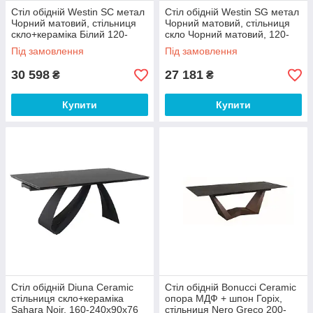
Стіл обідній Westin SC метал
Стіл обідній Westin SG метал
Чорний матовий, стільниця
Чорний матовий, стільниця
скло+кераміка Білий 120-
скло Чорний матовий, 120-
160х80х76 см (Signal ТМ)
160х80х76 см (Signal ТМ)
Під замовлення
Під замовлення
30 598
27 181
₴
₴
Купити
Купити
Стіл обідній Diuna Ceramic
Стіл обідній Bonucci Ceramic
стільниця скло+кераміка
опора МДФ + шпон Горіх,
Sahara Noir, 160-240х90х76
стільниця Nero Greco 200-