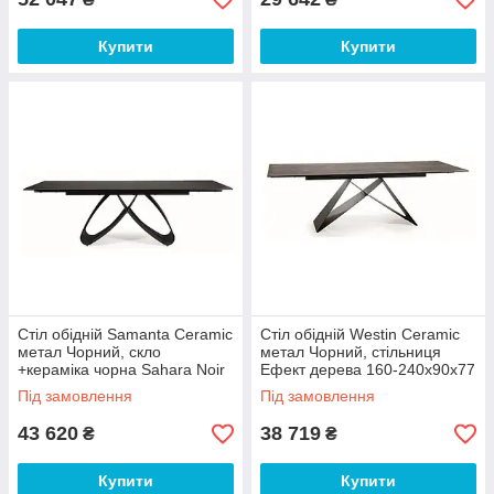
Купити
Купити
Стіл обідній Samanta Ceramic
Стіл обідній Westin Ceramic
метал Чорний, скло
метал Чорний, стільниця
+кераміка чорна Sahara Noir
Ефект дерева 160-240х90х77
160-240х90х76 см (SignalTM)
см (Signal ТМ)
Під замовлення
Під замовлення
43 620
38 719
₴
₴
Купити
Купити