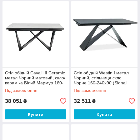
Стіл обідній Cavalli II Ceramic
Стіл обідній Westin I метал
метал Чорний матовий, скло/
Чорний, стільниця скло
кераміка Білий Мармур 160-
Чорне 160-240х90 (Signal
240х90 (SignalTM)
ТМ)
Під замовлення
Під замовлення
38 051
32 511
₴
₴
Купити
Купити