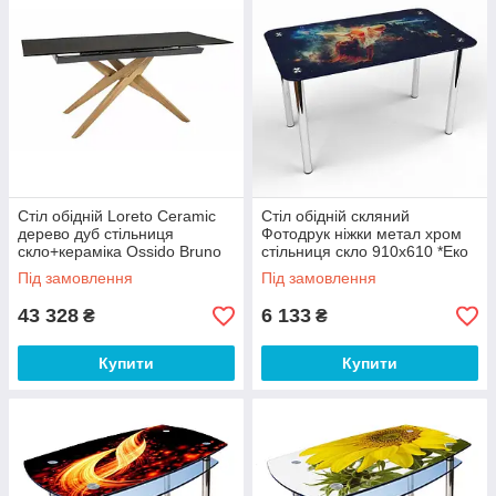
Стіл обідній Loreto Ceramic
Стіл обідній скляний
дерево дуб стільниця
Фотодрук ніжки метал хром
скло+кераміка Ossido Bruno
стільниця скло 910х610 *Еко
180-230x90х76 см (SignalTM)
мм (БЦ-стол ТМ)
Під замовлення
Під замовлення
43 328
6 133
₴
₴
Купити
Купити