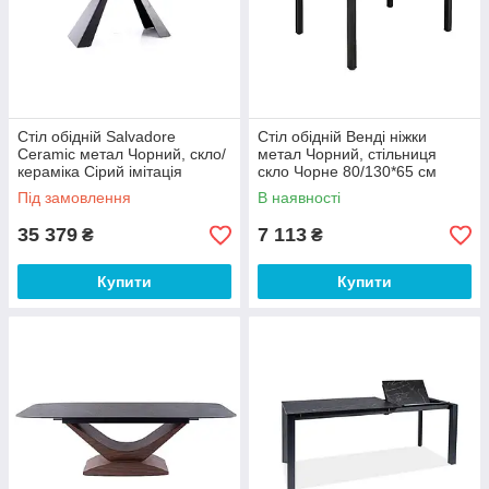
Стіл обідній Salvadore
Стіл обідній Венді ніжки
Ceramic метал Чорний, скло/
метал Чорний, стільниця
кераміка Сірий імітація
скло Чорне 80/130*65 см
мармуру 160-240х90
(Мікс-Мебель ТМ)
Під замовлення
В наявності
(SignalTM)
35 379
7 113
₴
₴
Купити
Купити