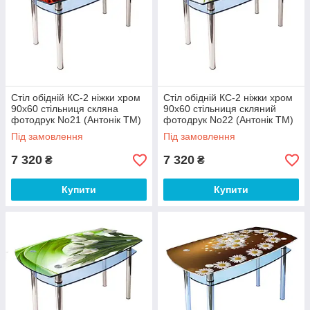
Стіл обідній КС-2 ніжки хром
Стіл обідній КС-2 ніжки хром
90х60 стільниця скляна
90х60 стільниця скляний
фотодрук No21 (Антонік ТМ)
фотодрук No22 (Антонік ТМ)
Під замовлення
Під замовлення
7 320
7 320
₴
₴
Купити
Купити