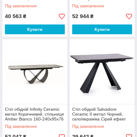
см (Signal ТМ)
250х98х76 см (SignalTM)
Під замовлення
Під замовлення
40 563
52 944
₴
₴
Купити
Купити
Стіл обідній Infinity Ceramic
Стіл обідній Salvadore
метал Коричневий, стільниця
Ceramic II метал Чорний,
Amber Bianco 160-240х95х76
скло/кераміка Сірий ефект
см (SignalTM)
мармуру 120-180х80
Під замовлення
Під замовлення
(SignalTM)
52 047
29 642
₴
₴