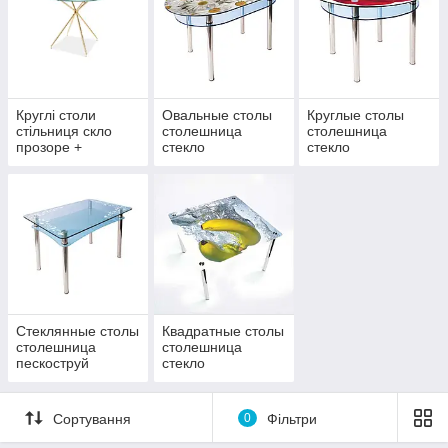
Круглі столи
Овальные столы
Круглые столы
стільниця скло
столешница
столешница
прозоре +
стекло
стекло
фарбування
фотопечать
фотопечать
Стеклянные столы
Квадратные столы
столешница
столешница
пескоструй
стекло
фотопечать
Сортування
0
Фільтри