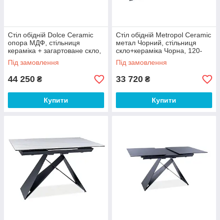
Стіл обідній Dolce Ceramic
Стіл обідній Metropol Ceramic
опора МДФ, стільниця
метал Чорний, стільниця
кераміка + загартоване скло,
скло+кераміка Чорна, 120-
180-240х95х76 см (Signal
180х80х76 см (Signal ТМ)
Під замовлення
Під замовлення
ТМ)
44 250
33 720
₴
₴
Купити
Купити