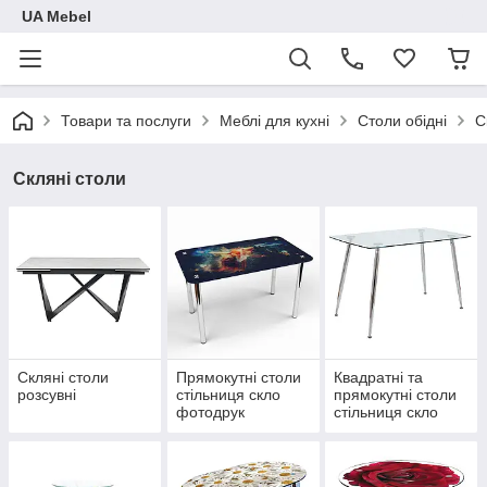
UA Mebel
Товари та послуги
Меблі для кухні
Столи обідні
С
Скляні столи
Скляні столи
Прямокутні столи
Квадратні та
розсувні
стільниця скло
прямокутні столи
фотодрук
стільниця скло
прозоре +
фарбування