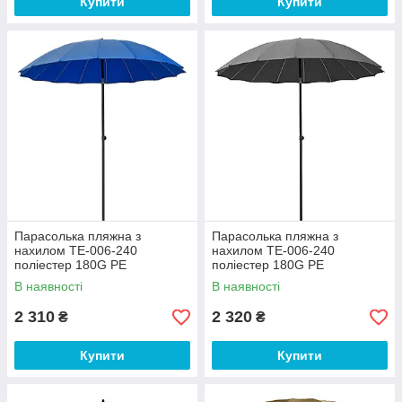
Купити
Купити
Парасолька пляжна з
Парасолька пляжна з
нахилом ТЕ-006-240
нахилом ТЕ-006-240
поліестер 180G PE
поліестер 180G PE
коричневий діаметр купола
коричневий діаметр купола
В наявності
В наявності
2,4 метра (Time EcoTM) Синя
2,4 метра (Time EcoTM) Сіра
2 310
2 320
₴
₴
Купити
Купити