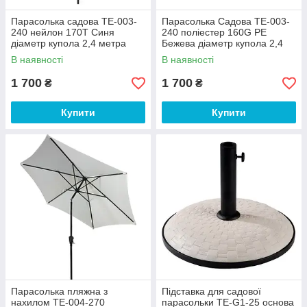
Парасолька садова TE-003-
Парасолька Садова ТЕ-003-
240 нейлон 170Т Синя
240 поліестер 160G PE
діаметр купола 2,4 метра
Бежева діаметр купола 2,4
(Time EcoTM)
метра (Time EcoTM)
В наявності
В наявності
1 700
1 700
₴
₴
Купити
Купити
Парасолька пляжна з
Підставка для садової
нахилом ТЕ-004-270
парасольки TE-G1-25 основа