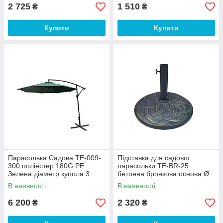
2 725
1 510
₴
₴
Купити
Купити
Парасолька Садова ТЕ-009-
Підставка для садової
300 поліестер 180G PE
парасольки TE-BR-25
Зелена діаметр купола 3
бетонна бронзова основа Ø
метри (Time EcoTM)
50 см (Time EcoTM)
В наявності
В наявності
6 200
2 320
₴
₴