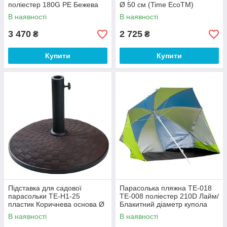
поліестер 180G PE Бежева
Ø 50 см (Time EcoTM)
діаметр купола 2,7 метра
В наявності
В наявності
(Time EcoTM)
3 470
2 725
₴
₴
Купити
Купити
Підставка для садової
Парасолька пляжна TE-018
парасольки TE-H1-25
ТЕ-008 поліестер 210D Лайм/
пластик Коричнева основа Ø
Блакитний діаметр купола
50 см (Time EcoTM)
2,1 метра (Time EcoTM)
В наявності
В наявності