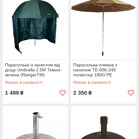
Парасолька із захистом від
Парасолька пляжна з
дощу Umbrella 2.5M Темно-
нахилом ТЕ-006-240
зелена (RangerTM)
поліестер 180G PE
коричневий діаметр купола
Немає в наявності
Немає в наявності
2,4 метра (Time EcoTM)
1 499
2 350
₴
₴